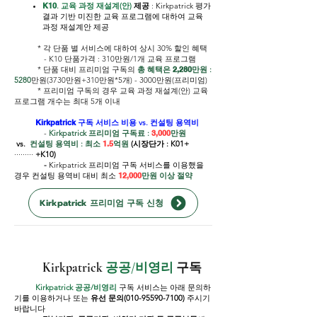
K10
. 교육 과정 재설계(안)
제공
:
Kirkpatrick
평가
결과 기반 미진한 교육 프로그램에 대하여 교육
과정 재설계안 제공
* 각 단품 별 서비스에 대하여 상시 30% 할인 혜택
- K10 단품가격 : 310만원/1개 교육 프로그램
* 단품 대비 프리미엄 구독의
총 혜택은
2,280
만원 :
5280
만원(3730만원+310만원*5개) - 3000만원(프리미엄)
* 프리미엄 구독의 경우 교육 과정 재설계(안) 교육
프로그램 개수는 최대 5개 이내
Kirkpatrick
구독 서비스 비용 vs. 컨설팅 용역비
-
Kirkpatrick 프리미엄 구독료 :
3,000
만원
vs.
컨설팅 용역비 : 최소
1.5
억원
(시장단가 : K01+
·········
+K10)
-
Kirkpatrick 프리미엄 구독 서비스를 이용했을
경우 컨설팅 용역비 대비 최소
12,000
만원 이상 절약
Kirkpatrick 프리미엄 구독 신청
Kirkpatrick
공공/비영리
구독
Kirkpatrick 공공/비영리
구독 서비스는 아래 문의하
기를 이용하거나 또는
유선 문의(010-95590-7100)
주시기
바랍니다