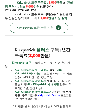
-
Kirkpatrick 표준 구독료 :
1,000
만원
vs.
컨설
팅 용역비 : 최소
5,000
만원
(시장단가 :
K01+K02+K03+K04+K05)
-
Kirkpatrick 표준 구독 서비스를 이용했을 경
우 컨설팅 용역비 대비 최소
4,000
만원 이상 절약
Kirkpatrick 표준 구독 신청
2
Kirkpatrick
플러스
구독
년간
|
구독료(
2,000
만원)
Kirkpatrick 표준
구독의
모든 기능 + 다음
추가 기
능:
K07
. Kirkpatrick 지표 검증서
발행
:
Jim
Kirkpatrick 박사 서명
이 포함된 Kirkpatrick 지표
3
검증서(유효기간: 1년, 갱신 가능)
K08
. Kirkpatrick 인증 심사
제공
:
Kirkpatrick 인
증 심사 및
Jim Kirkpatrick 박사 서명
인증서(유
효기간: 1년, 갱신 가능)
K09
. Kirkpatrick 공인 프로그램
3인 참가권 추가
제공
: 구독 기간 중
Kirkpatrick Bronze
프로그램
3인 참가권 추가 제공
* 각 단품 별 서비스에 대하여 상시 30% 할인 혜택