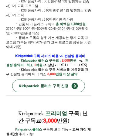
- K07 단품가격 : 50만원/(1년 1회 발행되는 검증
서) 1개 교육 프로그램
- K08 단품가격 : 310만원/(1년 1회 발행되는 인증
서) 1개 조직
-
K09
단품가격 : 310만원/1인 참가권
* 단품 대비 플러스 구독의
총 혜택은
1,730
만원 :
3730만원(1800만원+50만원*20개+310만원+310만원*3
인) - 2000만원(플러스)
* 플러스 구독의 경우 기본 제공되는 평가 교육 프
로그램 개수는 최대 20개(평가 교육 프로그램
정원은
30명
이내 기준)
Kirkpatrick
구독 서비스 비용 vs. 컨설팅 용역비
-
Kirkpatrick 플러스 구독료 :
2,000
만원
vs.
컨
설팅 용역비 : 최소
1
억원
(시장단가 : K01+
·········
+K09)
-
Kirkpatrick 플러스 구독 서비스를 이용했을 경
우 컨설팅 용역비 대비 최소
8,000
만원 이상 절약
Kirkpatrick 플러스 구독 신청
Kirkpatrick
프리미엄
구독
년
|
간 구독료(
3,000
만원)
Kirkpatrick 플러스
구독의
모든 기능 +
교육 과정 재
설계(안)
추가 기능: