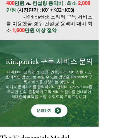
400
만원
vs.
컨설팅 용역비 : 최소
2,000
만원
(시장단가 : K01+K02+K03)
-
Kirkpatrick 스타터 구독 서비스
를 이용했을 경우 컨설팅 용역비 대비 최
소
1,600
만원 이상 절약
Kirkpatrick 구독 서비스 문의
세계 No1. 교육 평가, 검증, 인증, HRD 서비스를 가장
합리적인 방법으로 누릴 수 있는 방법은 Kirkpatrick 구
독 서비스를 신청하는 것입니다.
아래의 문의하기를 클릭하거나 전화(010-9559-7100)를
주시면 신속, 원활하게 구독 서비스 접수를 안내하여
최대한의 혜택을 누릴 수 있도록 도와드립니다.
문의하기