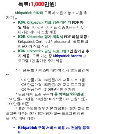
독료(
1,000
만원)
Kirkpatrick 스타터
구독의 모든 기능 + 다음
추
가 기능:
K04
. Kirkpatrick 지표 검증 데이터
PDF 파
일
제공
: Kirkpatrick 지표 검증 (Level 4, 3, 1)
타기관 데이터 포함 제공
K05
. Kirkpatrick 평가 계획서
PDF
파일 제공
:
Kirkpatrick Certified Professional - 골드 레벨
전문가가 직접 작성
K06
. Kirkpatrick 공인 프로그램
1인 참가권 추
가 제공
: 구독 기간 중
Kirkpatrick Bronze
프
로그램 1인 참가권 추가 제공
* 각 단품 별 서비스에 대하여 상시 30% 할인 혜
택
- K04 단품가격 : 50만원/1개 교육 프로그램
- K05 단품가격 : 50만원/1개 교육 프로그램
-
K06
단품가격 : 310만원/1인 참가권
* 단품 대비 표준 구독의
총 혜택은
920만
원 :
1920만원(610만원+50만원*10개*2품+310만원*1인) -
1000만원(표준)
* 표준 구독의 경우 기본 제공되는 평가 교육 프
로그램 개수는 최대 10개(평가 교육 프로그램
정원
은
30명
이내 기준)
Kirkpatrick
구독 서비스 비용 vs. 컨설팅 용역
비